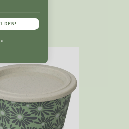
LDEN!
ke.