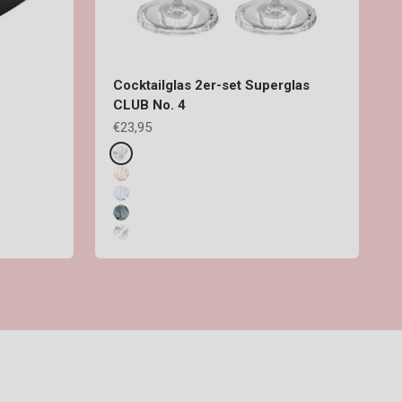
Cocktailglas 2er-set Superglas
CLUB No. 4
Angebot
€23,95
Fake colours
crystal clear
transparent rose quartz
transparent aquamarine
transparent grey
luxury light grey
HAPPY KIDS