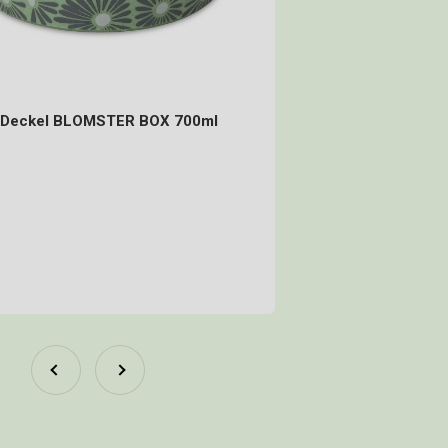
t Deckel BLOMSTER BOX 700ml
s
f green daisy
wer blue daisy
 grey
ert sand
f green
Zurück
Vor