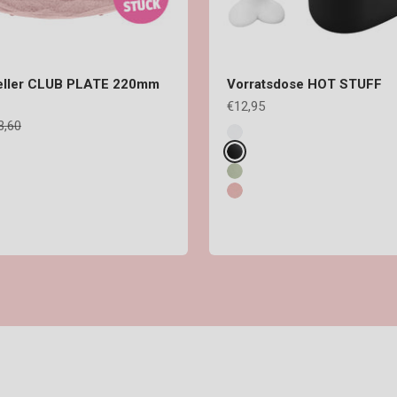
Teller CLUB PLATE 220mm
Vorratsdose HOT STUFF
Angebot
€12,95
ulärer Preis
3,60
Fake colours
cotton white
cosmos black
organic green
rosé
SCAL READY MINI