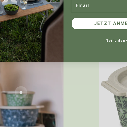
Email
eiten lange frisch und sind einfach ideal für
l unentbehrlich und bewahren Lebensmittel
ßen die Boxen auslaufsicher. Dank des
JETZT ANME
chsicher stapeln.
Nein, dan
Gehe zu Element 2