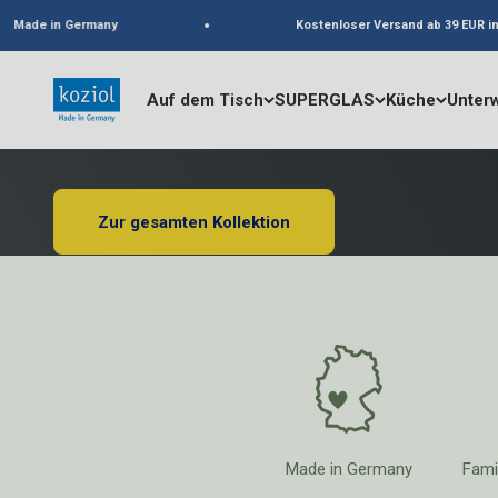
Zum Inhalt springen
in Germany
Kostenloser Versand ab 39 EUR innerhalb
Tauche ein in Bikini Bottom
koziol
Auf dem Tisch
SUPERGLAS
Küche
Unter
20% Rabatt auf 
Zur gesamten Kollektion
Made in Germany
Fami