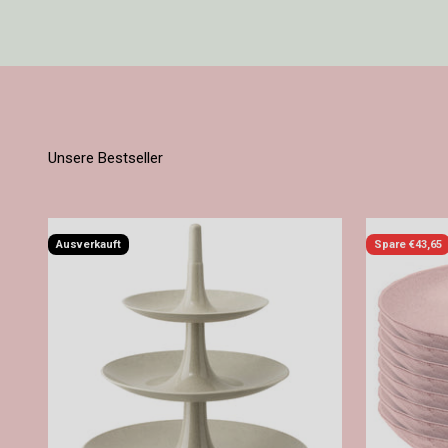
Ausverkauft
Spare €43,65