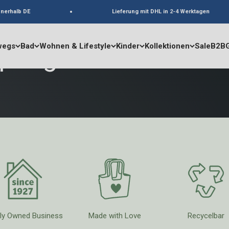
 DE
Lieferung mit DHL in 2-4 Werktagen
wegs
Bad
Wohnen & Lifestyle
Kinder
Kollektionen
Sale
B2B
SpongeBob
ly Owned Business
Made with Love
Recycelbar