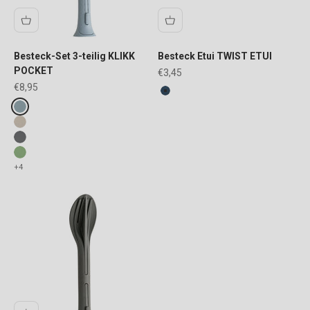
Besteck-Set 3-teilig KLIKK
Besteck Etui TWIST ETUI
POCKET
Angebot
€3,45
Angebot
€8,95
FARBE
nature shadow blue
Fake colours
nature flower blue
nature desert sand
nature ash grey
nature leaf green
+4