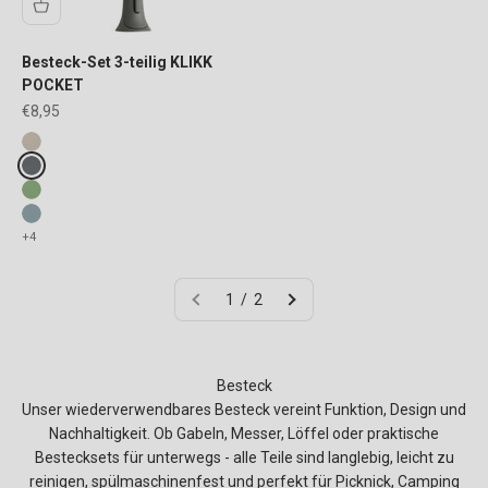
Besteck-Set 3-teilig KLIKK
POCKET
Angebot
€8,95
Fake colours
nature desert sand
nature ash grey
nature leaf green
nature flower blue
+4
1 / 2
Besteck
Unser wiederverwendbares Besteck vereint Funktion, Design und
Nachhaltigkeit. Ob Gabeln, Messer, Löffel oder praktische
Bestecksets für unterwegs - alle Teile sind langlebig, leicht zu
reinigen, spülmaschinenfest und perfekt für Picknick, Camping