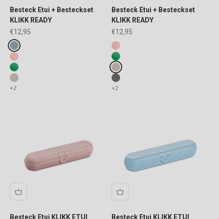
Besteck Etui + Besteckset
Besteck Etui + Besteckset
KLIKK READY
KLIKK READY
Angebot
Angebot
€12,95
€12,95
Fake colours
Fake colours
nature flower blue
transluzent blush
transluzent blush
transluzent leaf
transluzent leaf
nature desert sand
nature desert sand
nature ash grey
+2
+2
Besteck Etui KLIKK ETUI
Besteck Etui KLIKK ETUI