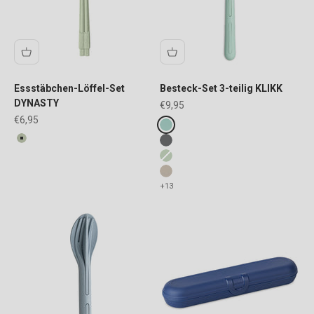
Essstäbchen-Löffel-Set
Besteck-Set 3-teilig KLIKK
DYNASTY
Angebot
€9,95
Angebot
€6,95
Fake colours
sweet green
FARBE
organic green
nature ash grey
nature leaf green
nature desert sand
+13