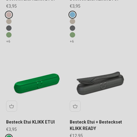
Angebot
Angebot
€3,95
€3,95
Fake colours
Fake colours
organic pink
organic sky blue
nature desert sand
nature desert sand
nature ash grey
nature ash grey
nature leaf green
nature leaf green
+6
+6
Besteck Etui KLIKK ETUI
Besteck Etui + Besteckset
KLIKK READY
Angebot
€3,95
Angebot
€12,95