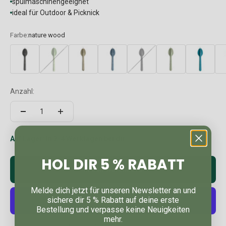
spülmaschinengeeignet
ideal für Outdoor & Picknick
Farbe:
nature wood
Anzahl:
Auf Lager: In 2-4 Werktagen bei dir
HOL DIR 5 % RABATT
In den Warenkorb
Melde dich jetzt für unseren Newsletter an und
sichere dir 5 % Rabatt auf deine erste
Bestellung und verpasse keine Neuigkeiten
mehr.