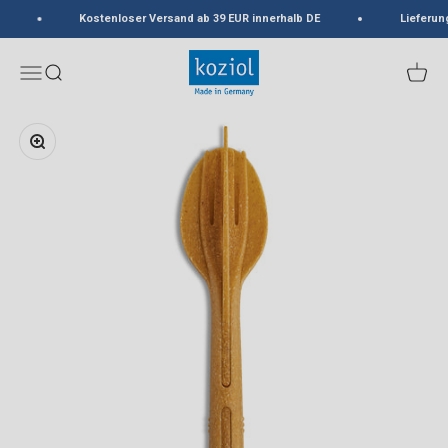
Zum Inhalt springen
Kostenloser Versand ab 39 EUR innerhalb DE
Lieferun
koziol
Menü
Suche
Waren
Bild vergrößern