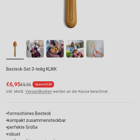
Besteck-Set 3-teilig KLIKK
Angebot
€6,95
Regulärer Preis
€9,95
Spare €3,00
inkl. MwSt.
Versandkosten
werden an der Kasse berechnet
formschönes Besteck
kompakt zusammensteckbar
perfekte Größe
robust