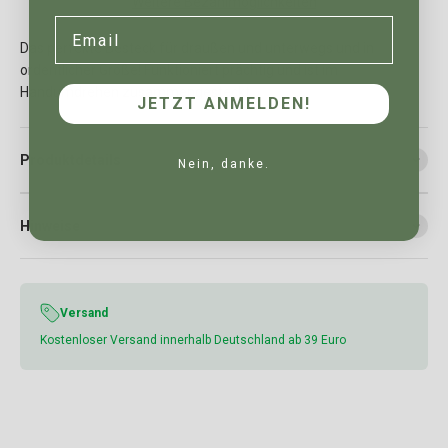
Weitere Bezahlmöglichkeiten
Email
Das perfekte Besteck für draußen und unterwegs und in
ordentlicher Größe! Funktioniert prächtig und ist im
Handumdrehen zusammengesteckt.
JETZT ANMELDEN!
Produktdetails
Nein, danke.
Hinweise
Versand
Kostenloser Versand innerhalb Deutschland ab 39 Euro