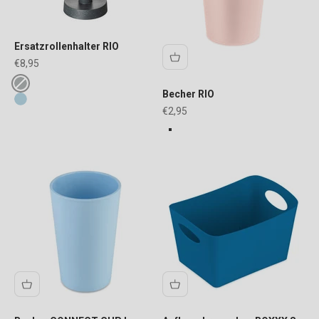
Ersatzrollenhalter RIO
Angebot
€8,95
Fake colours
ash grey
Becher RIO
blue
Angebot
€2,95
FARBE
queen pink