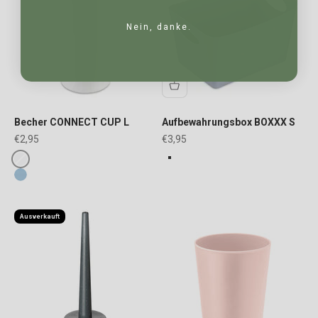
Nein, danke.
Becher CONNECT CUP L
Aufbewahrungsbox BOXXX S
Angebot
Angebot
€2,95
€3,95
FARBE
Fake colours
granit
cotton white
sweet blue
Ausverkauft