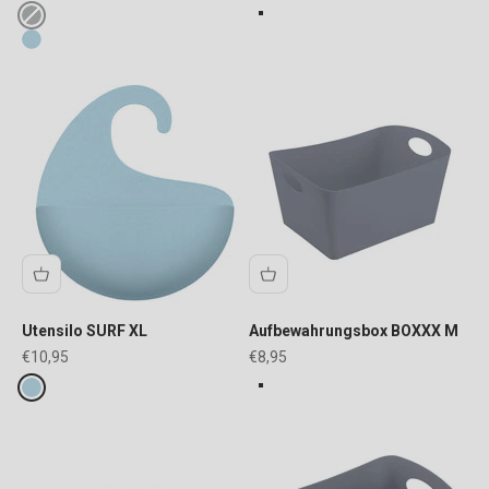
FARBE
Fake colours
desert sand
ash grey
blue
Utensilo SURF XL
Aufbewahrungsbox BOXXX M
Angebot
Angebot
€10,95
€8,95
FARBE
Fake colours
solid grey
blue