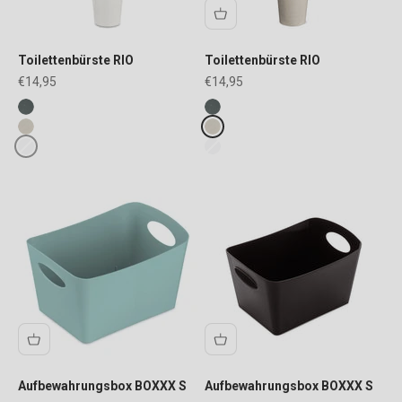
Toilettenbürste RIO
Toilettenbürste RIO
Angebot
Angebot
€14,95
€14,95
Fake colours
Fake colours
ash grey
ash grey
desert sand
desert sand
cotton white
cotton white
Aufbewahrungsbox BOXXX S
Aufbewahrungsbox BOXXX S