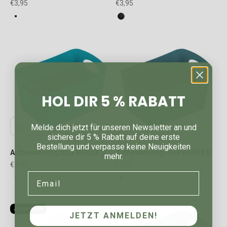
Angebot
Angebot
€3,95
€3,95
FARBE
FARBE
solid green
cosmos black
HOL DIR 5 % RABATT
Melde dich jetzt für unseren Newsletter an und
sichere dir 5 % Rabatt auf deine erste
Bestellung und verpasse keine Neuigkeiten
Aufbewahrungsbox BOXXX S
Aufbewahrungsbox BOXXX S
mehr.
Angebot
Angebot
€3,95
€3,95
Email
FARBE
FARBE
mint
vert laguna
Ausverkauft
JETZT ANMELDEN!