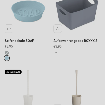
Seifenschale SOAP
Aufbewahrungsbox BOXXX S
Angebot
Angebot
€3,95
€3,95
FARBE
Fake colours
solid grey
ash grey
blue
Ausverkauft