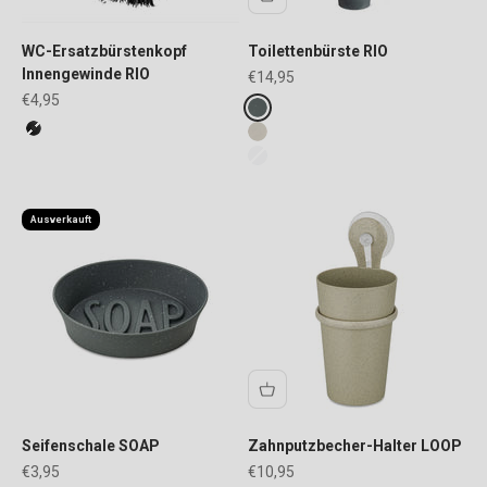
WC-Ersatzbürstenkopf
Toilettenbürste RIO
Innengewinde RIO
Angebot
€14,95
Angebot
€4,95
Fake colours
ash grey
FARBE
cosmos black
desert sand
cotton white
Ausverkauft
Seifenschale SOAP
Zahnputzbecher-Halter LOOP
Angebot
Angebot
€3,95
€10,95