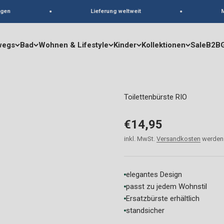
en
Lieferung weltweit
Ma
wegs
Bad
Wohnen & Lifestyle
Kinder
Kollektionen
Sale
B2B
Toilettenbürste RIO
Angebot
€14,95
inkl. MwSt.
Versandkosten
werden 
elegantes Design
passt zu jedem Wohnstil
Ersatzbürste erhältlich
standsicher