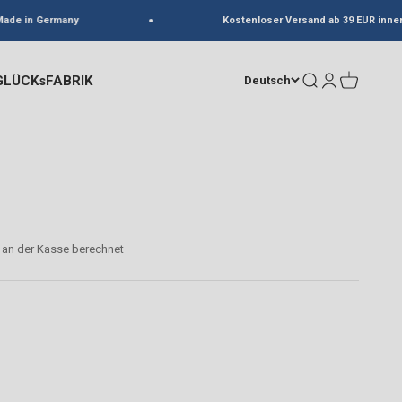
de in Germany
Kostenloser Versand ab 39 EUR innerha
GLÜCKsFABRIK
Suche
Anmelden
Warenkorb
Deutsch
an der Kasse berechnet