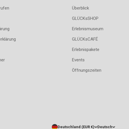
rufen
Überblick
GLÜCKsSHOP
ärung
Erlebnismuseum
erklärung
GLÜCKsCAFÉ
Erlebnispakete
her
Events
Öffnungszeiten
Deutschland (EUR €)
Deutsch