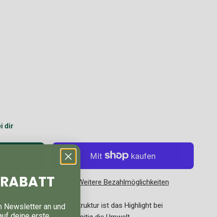
i dir
rb
% RABATT
Weitere Bezahlmöglichkeiten
r expressiven Facettenstruktur ist das Highlight bei
n Newsletter an und
auf deine erste
esten und schont gleichzeitig die Umwelt.