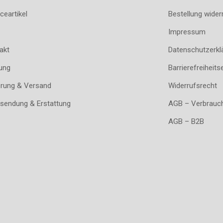
ceartikel
Bestellung wider
Impressum
akt
Datenschutzerkl
ung
Barrierefreiheits
erung & Versand
Widerrufsrecht
sendung & Erstattung
AGB – Verbrauc
AGB – B2B