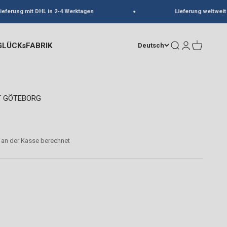
ferung mit DHL in 2-4 Werktagen
Lieferung weltweit
GLÜCKsFABRIK
Suche
Anmelden
Warenkorb
Deutsch
SET GÖTEBORG
an der Kasse berechnet