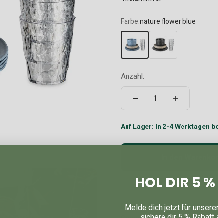
Farbe:
nature flower blue
Anzahl:
Auf Lager: In 2-4 Werktagen be
In den Warenko
HOL DIR 5 
Das bruchfeste Geschirr mit de
Melde dich jetzt für unsere
sichere dir 5 % Rabatt 
Camping, Picknick und Gartenf