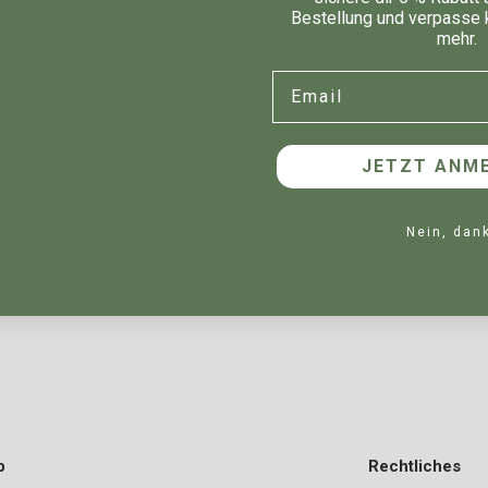
Bestellung und verpasse 
mehr.
Produktdetails
Email
Hinweise
JETZT ANME
Nein, dan
Versand
Kostenloser Versand innerhalb
p
Rechtliches