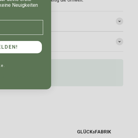
keine Neuigkeiten
LDEN!
ke.
 Deutschland ab 39 Euro
GLÜCKsFABRIK