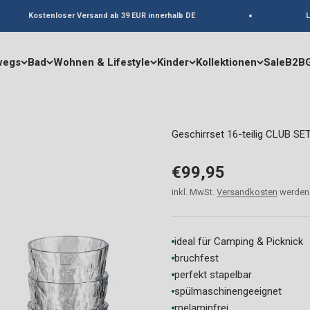
Kostenloser Versand ab 39 EUR innerhalb DE
Lie
wegs
Bad
Wohnen & Lifestyle
Kinder
Kollektionen
Sale
B2B
Geschirrset 16-teilig CLUB 
Angebot
€99,95
inkl. MwSt.
Versandkosten
werden 
ideal für Camping & Picknick
bruchfest
perfekt stapelbar
spülmaschinengeeignet
melaminfrei