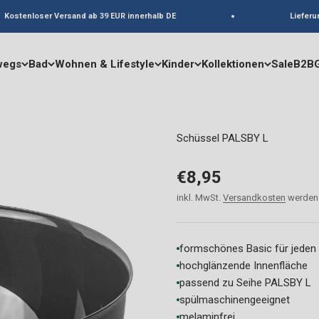
ostenloser Versand ab 39 EUR innerhalb DE
Lieferung
wegs
Bad
Wohnen & Lifestyle
Kinder
Kollektionen
Sale
B2B
Schüssel PALSBY L
Angebot
€8,95
inkl. MwSt.
Versandkosten
werden 
formschönes Basic für jeden
hochglänzende Innenfläche
passend zu Seihe PALSBY L
spülmaschinengeeignet
melaminfrei