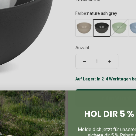
Farbe:
nature ash grey
Anzahl:
Auf Lager: In 2-4 Werktagen be
In den Warenko
HOL DIR 5 
Kochspaß fängt schon bei der 
Melde dich jetzt für unsere
sichere dir 5 % Rabatt 
zum Mischen von Salat oder d