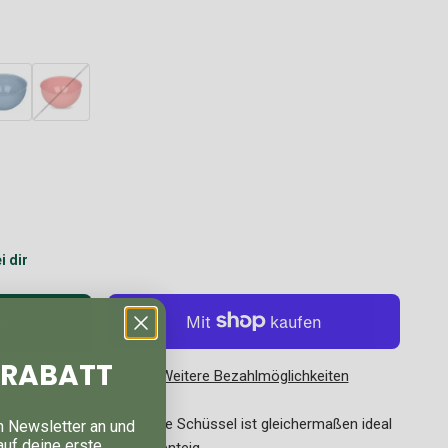
i dir
rb
% RABATT
Weitere Bezahlmöglichkeiten
Zubereitung an! Die große Schüssel ist gleichermaßen ideal
n Newsletter an und
auf deine erste
er Zubereitung von Kuchenteig.