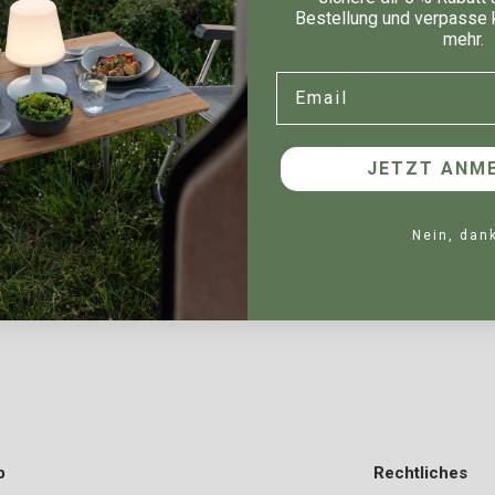
Bestellung und verpasse 
mehr.
Produktdetails
Email
Hinweise
JETZT ANME
Nein, dan
Versand
Kostenloser Versand innerhalb
p
Rechtliches