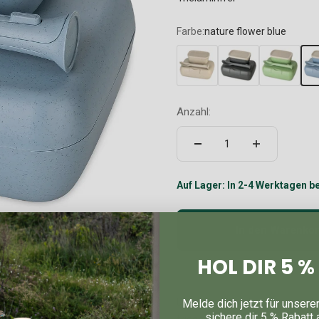
Farbe:
nature flower blue
Anzahl:
Auf Lager: In 2-4 Werktagen be
In den Warenko
HOL DIR 5 
Das kompakte Trio für ein indi
Melde dich jetzt für unsere
sichere dir 5 % Rabatt 
frisch bis zum Verzehr und br