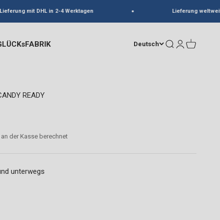
eferung mit DHL in 2-4 Werktagen
Lieferung weltweit
GLÜCKsFABRIK
Suche
Anmelden
Warenkorb
Deutsch
 CANDY READY
an der Kasse berechnet
 und unterwegs