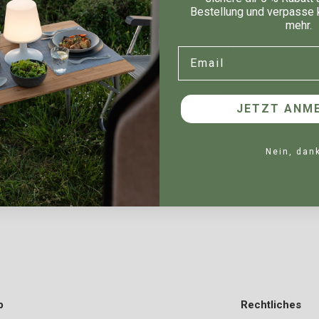
Bestellung und verpasse 
mehr.
Produktdetails
Email
Hinweise
JETZT ANME
Nein, dan
Versand
Kostenloser Versand innerhalb
p
Rechtliches