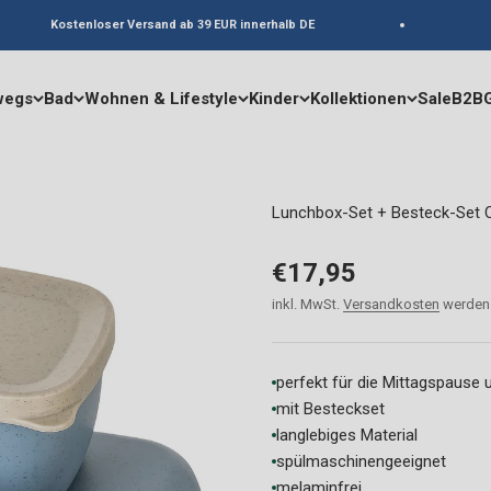
Kostenloser Versand ab 39 EUR innerhalb DE
Li
wegs
Bad
Wohnen & Lifestyle
Kinder
Kollektionen
Sale
B2B
Lunchbox-Set + Besteck-Set
Angebot
€17,95
inkl. MwSt.
Versandkosten
werden 
perfekt für die Mittagspause
mit Besteckset
langlebiges Material
spülmaschinengeeignet
melaminfrei