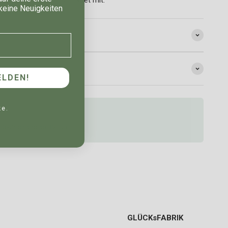
keine Neuigkeiten
LDEN!
ke.
 Deutschland ab 39 Euro
GLÜCKsFABRIK