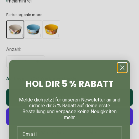
melaminfrei
Farbe:
organic moon
Anzahl:
Auf Lager: In 2-4 Werktagen bei dir
HOL DIR 5 % RABATT
In den Warenkorb
Melde dich jetzt für unseren Newsletter an und
sichere dir 5 % Rabatt auf deine erste
Bestellung und verpasse keine Neuigkeiten
mehr.
Email
Weitere Bezahlmöglichkeiten