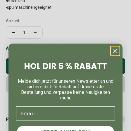
bruchfest
spülmaschinengeeignet
Anzahl:
Auf Lager: In 2-4 Werktagen bei dir
HOL DIR 5 % RABATT
In den Warenkorb
Melde dich jetzt für unseren Newsletter an und
sichere dir 5 % Rabatt auf deine erste
Bestellung und verpasse keine Neuigkeiten
mehr.
Email
Produktdetails