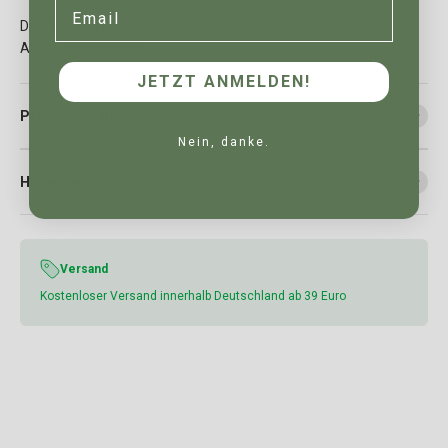
Email
Die Tasche TASCHELINO – Dein perfekter Begleiter für den
Alltag und zuhause!
JETZT ANMELDEN!
Produktdetails
Nein, danke.
Hinweise
Versand
Kostenloser Versand innerhalb Deutschland ab 39 Euro