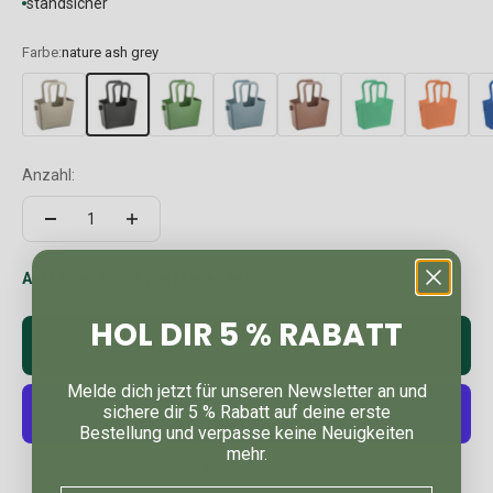
standsicher
Farbe:
nature ash grey
Anzahl:
Auf Lager: In 2-4 Werktagen bei dir
HOL DIR 5 % RABATT
In den Warenkorb
Melde dich jetzt für unseren Newsletter an und
sichere dir 5 % Rabatt auf deine erste
Bestellung und verpasse keine Neuigkeiten
mehr.
Weitere Bezahlmöglichkeiten