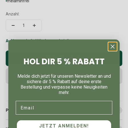
melaminfrei
Anzahl:
Auf Lager: In 2-4 Werktagen bei dir
HOL DIR 5 % RABATT
In den Warenkorb
Melde dich jetzt für unseren Newsletter an und
sichere dir 5 % Rabatt auf deine erste
Bestellung und verpasse keine Neuigkeiten
mehr.
Email
Produktdetails
JETZT ANMELDEN!