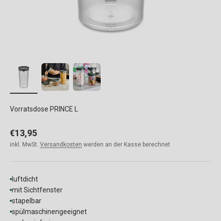
Vorratsdose PRINCE L
Angebot
€13,95
inkl. MwSt.
Versandkosten
werden an der Kasse berechnet
luftdicht
mit Sichtfenster
stapelbar
spülmaschinengeeignet