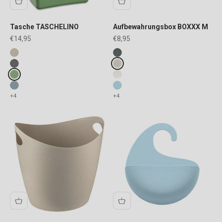
Tasche TASCHELINO
Aufbewahrungsbox BOXXX M
Angebot
Angebot
€14,95
€8,95
Fake colours
Fake colours
nature desert sand
ash grey
nature ash grey
desert sand
nature leaf green
cotton white
nature flower blue
blue
+4
+4