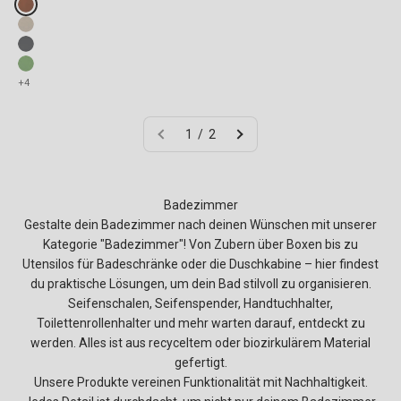
Fake colours
mocha mousse
nature desert sand
nature ash grey
nature leaf green
+4
1 / 2
Badezimmer
Gestalte dein Badezimmer nach deinen Wünschen mit unserer
Kategorie "Badezimmer"! Von Zubern über Boxen bis zu
Utensilos für Badeschränke oder die Duschkabine – hier findest
du praktische Lösungen, um dein Bad stilvoll zu organisieren.
Seifenschalen, Seifenspender, Handtuchhalter,
Toilettenrollenhalter und mehr warten darauf, entdeckt zu
werden. Alles ist aus recyceltem oder biozirkulärem Material
gefertigt.
Unsere Produkte vereinen Funktionalität mit Nachhaltigkeit.