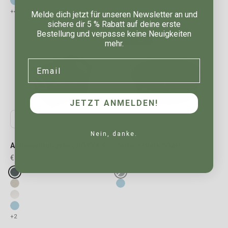
blue
white
+4
Melde dich jetzt für unseren Newsletter an und
sichere dir 5 % Rabatt auf deine erste
Bestellung und verpasse keine Neuigkeiten
Ausverkauft
mehr.
Email
JETZT ANMELDEN!
Nein, danke.
Aufbewahrungsbox BOXXX S
Seifenschale SOAP
Angebot
Angebot
€3,95
€3,95
Fake colours
Fake colours
ash grey
ash grey
desert sand
blue
white
blue
+2