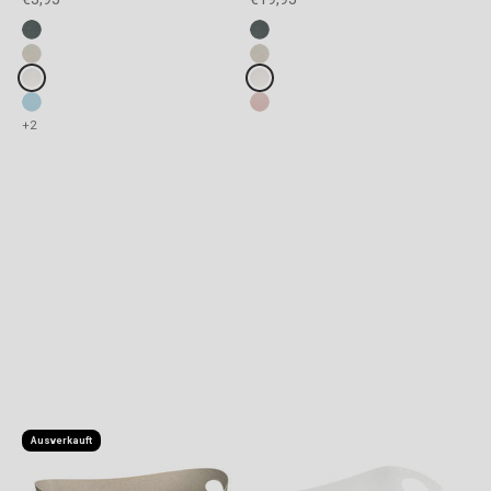
Fake colours
Fake colours
ash grey
ash grey
desert sand
desert sand
white
white
Wohnen & Lifestyle
blue
organic pink
+2
Anschauen
Zurück
Ausverkauft