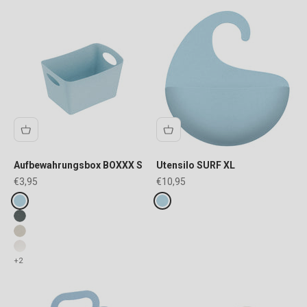
Aufbewahrungsbox BOXXX S
Utensilo SURF XL
Angebot
Angebot
€3,95
€10,95
Fake colours
Fake colours
blue
blue
ash grey
desert sand
white
+2