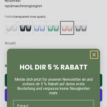
bruchfest
spülmaschinengeeignet
Farbe:
transparent rose quartz
Anzahl:
HOL DIR 5 % RABATT
Auf Lager: In 2-4 Werktagen bei dir
Melde dich jetzt für unseren Newsletter an und
In den Warenkorb
sichere dir 5 % Rabatt auf deine erste
Bestellung und verpasse keine Neuigkeiten
mehr.
Email