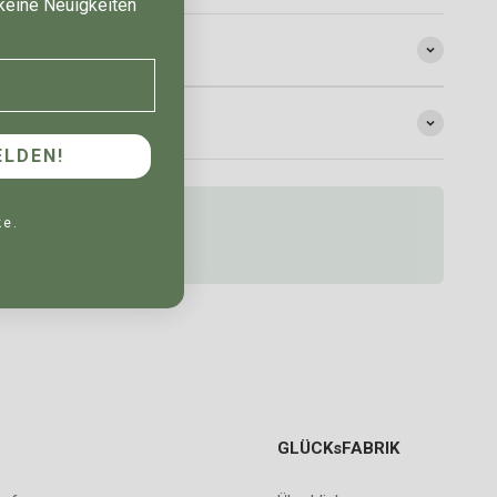
keine Neuigkeiten
LDEN!
ke.
 Deutschland ab 39 Euro
GLÜCKsFABRIK