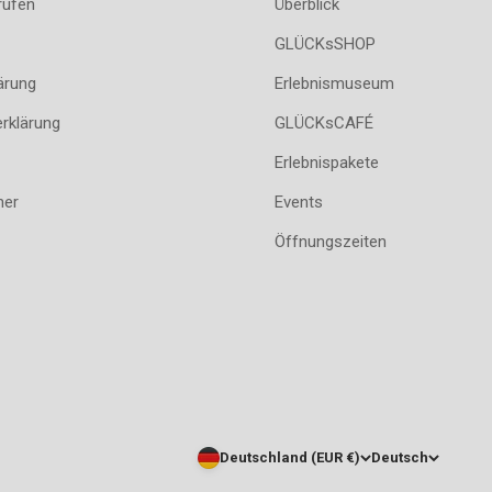
rufen
Überblick
GLÜCKsSHOP
ärung
Erlebnismuseum
erklärung
GLÜCKsCAFÉ
Erlebnispakete
her
Events
Öffnungszeiten
Deutschland (EUR €)
Deutsch