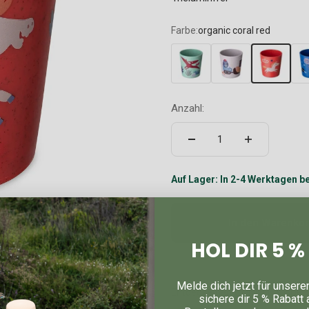
Farbe:
organic coral red
Anzahl:
Auf Lager: In 2-4 Werktagen be
In den Warenko
HOL DIR 5 
Melde dich jetzt für unsere
Entdecke den CONNECT CUP S -
sichere dir 5 % Rabatt 