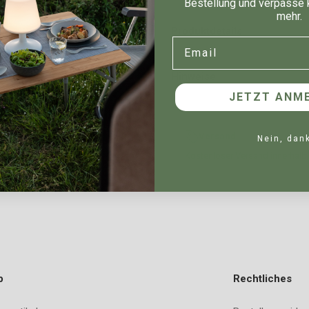
Bestellung und verpasse 
mehr.
Produktdetails
Email
Hinweise
JETZT ANME
Versand
Nein, dan
Kostenloser Versand innerhalb
p
Rechtliches