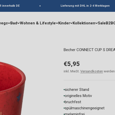
nnerhalb DE
Lieferung mit DHL in 2-4 Werktagen
wegs
Bad
Wohnen & Lifestyle
Kinder
Kollektionen
Sale
B2B
Becher CONNECT CUP S DRE
Angebot
€5,95
inkl. MwSt.
Versandkosten
werden 
sicherer Stand
originelles Motiv
bruchfest
spülmaschinengeeignet
melaminfrei