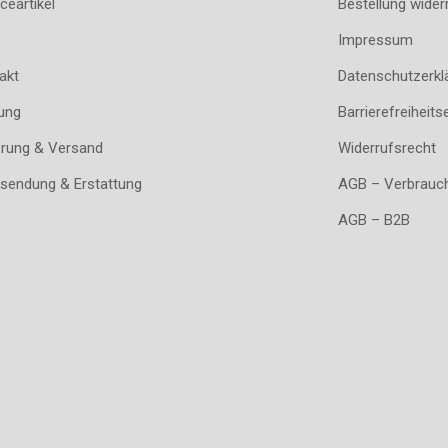
ceartikel
Bestellung wider
Impressum
akt
Datenschutzerkl
ung
Barrierefreiheits
erung & Versand
Widerrufsrecht
sendung & Erstattung
AGB – Verbrauc
AGB – B2B