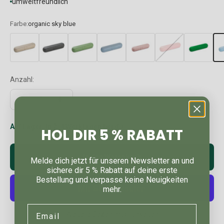
umweltfreundlich
Farbe:
organic sky blue
Anzahl:
Auf Lager: In 2-4 Werktagen bei dir
HOL DIR 5 % RABATT
In den Warenkorb
Melde dich jetzt für unseren Newsletter an und
sichere dir 5 % Rabatt auf deine erste
Bestellung und verpasse keine Neuigkeiten
mehr.
Email
Weitere Bezahlmöglichkeiten