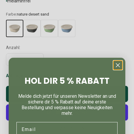
melaminfrei
Farbe:
nature desert sand
Anzahl:
Auf Lager: In 2-4 Werktagen bei dir
HOL DIR 5 % RABATT
In den Warenkorb
Melde dich jetzt für unseren Newsletter an und
sichere dir 5 % Rabatt auf deine erste
Bestellung und verpasse keine Neuigkeiten
mehr.
Email
Weitere Bezahlmöglichkeiten