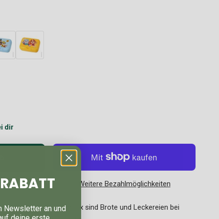
i dir
rb
% RABATT
Weitere Bezahlmöglichkeiten
 In dieser großen Lunchbox sind Brote und Leckereien bei
n Newsletter an und
auf deine erste
 und bleiben lange frisch.