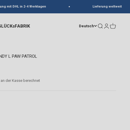
g mit DHL in 2-4 Werktagen
Lieferung weltweit
GLÜCKsFABRIK
Suche
Anmelden
Warenkorb
Deutsch
ANDY L PAW PATROL
an der Kasse berechnet