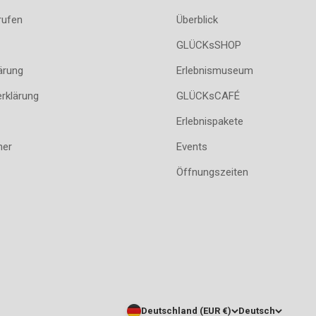
rufen
Überblick
GLÜCKsSHOP
ärung
Erlebnismuseum
erklärung
GLÜCKsCAFÉ
Erlebnispakete
her
Events
Öffnungszeiten
Deutschland (EUR €)
Deutsch