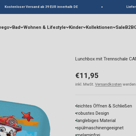
Kostenloser Versand ab 39 EUR innerhalb DE
Lieferun
wegs
Bad
Wohnen & Lifestyle
Kinder
Kollektionen
Sale
B2B
Lunchbox mit Trennschale C
Angebot
€11,95
inkl. MwSt.
Versandkosten
werden 
leichtes Öffnen & Schließen
robustes Design
langlebiges Material
spülmaschinengeeignet
melaminfrei