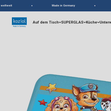
Zum Inhalt springen
eltweit
Made in Germany
koziol
Auf dem Tisch
SUPERGLAS
Küche
Unter