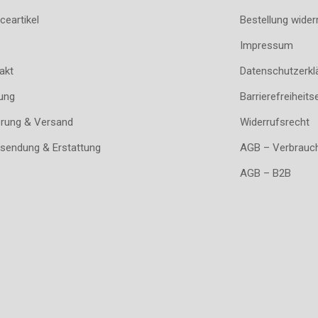
ceartikel
Bestellung wider
Impressum
akt
Datenschutzerkl
ung
Barrierefreiheits
erung & Versand
Widerrufsrecht
sendung & Erstattung
AGB – Verbrauc
AGB – B2B