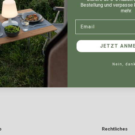
Bestellung und verpasse 
mehr.
Produktdetails
Email
Hinweise
JETZT ANME
Nein, dan
Versand
Kostenloser Versand innerhalb
p
Rechtliches