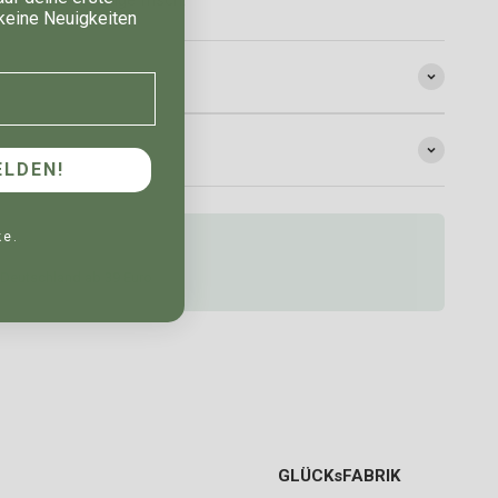
keine Neuigkeiten
LDEN!
ke.
 Deutschland ab 39 Euro
GLÜCKsFABRIK