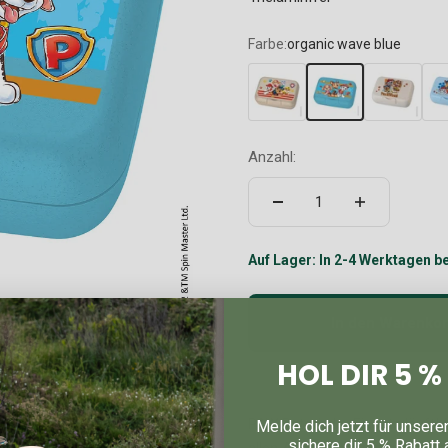
Farbe:
organic wave blue
Anzahl:
Auf Lager: In 2-4 Werktagen be
In den Warenko
HOL DIR 5 
PAW Patrol, der Einsatz läuft!
Melde dich jetzt für unsere
sichere dir 5 % Rabatt 
allen Abenteuern gut geschützt