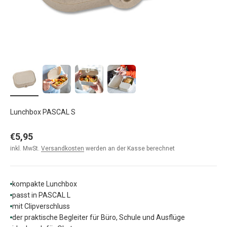
Lunchbox PASCAL S
Angebot
€5,95
inkl. MwSt.
Versandkosten
werden an der Kasse berechnet
kompakte Lunchbox
passt in PASCAL L
mit Clipverschluss
der praktische Begleiter für Büro, Schule und Ausflüge