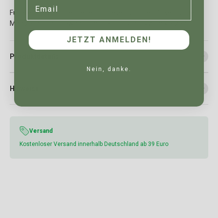
Email
Für alle, die Meal Prep lieben: In diesen schönen Boxen ist die
Mahlzeit gut aufbewahrt und bleibt frisch bis zum Verzehr.
JETZT ANMELDEN!
Produktdetails
Nein, danke.
Hinweise
Versand
Kostenloser Versand innerhalb Deutschland ab 39 Euro