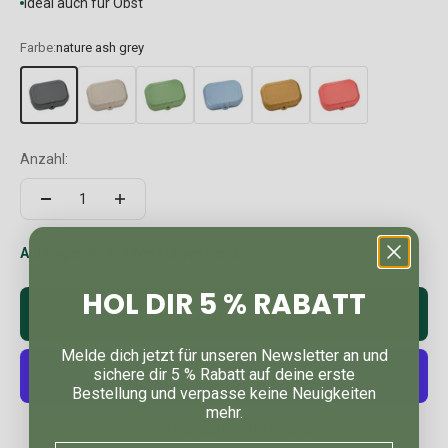
ideal auch für Obst
Farbe:
nature ash grey
Anzahl:
Auf Lager: In 2-4 Werktagen bei dir
HOL DIR 5 % RABATT
In den Warenkorb
Melde dich jetzt für unseren Newsletter an und
sichere dir 5 % Rabatt auf deine erste
Bestellung und verpasse keine Neuigkeiten
mehr.
Weitere Bezahlmöglichkeiten