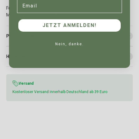
Email
Für alle, die Meal Prep lieben: In diesen schönen Boxen ist die
Mahlzeit gut aufbewahrt und bleibt frisch bis zum Verzehr.
JETZT ANMELDEN!
Produktdetails
Nein, danke.
Hinweise
Versand
Kostenloser Versand innerhalb Deutschland ab 39 Euro