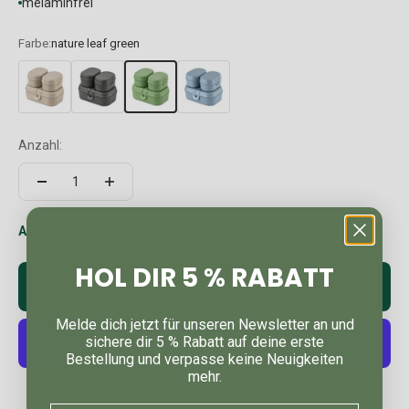
melaminfrei
Farbe:
nature leaf green
Anzahl:
Auf Lager: In 2-4 Werktagen bei dir
HOL DIR 5 % RABATT
In den Warenkorb
Melde dich jetzt für unseren Newsletter an und
sichere dir 5 % Rabatt auf deine erste
Bestellung und verpasse keine Neuigkeiten
mehr.
Weitere Bezahlmöglichkeiten