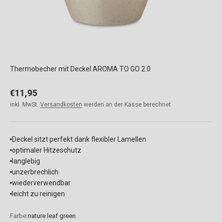
Thermobecher mit Deckel AROMA TO GO 2.0
Angebot
€11,95
inkl. MwSt.
Versandkosten
werden an der Kasse berechnet
Deckel sitzt perfekt dank flexibler Lamellen
optimaler Hitzeschutz
langlebig
unzerbrechlich
wiederverwendbar
leicht zu reinigen
Farbe:
nature leaf green