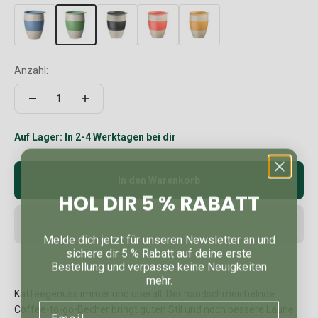
Anzahl:
Auf Lager: In 2-4 Werktagen bei dir
In den Warenkorb
HOL DIR 5 % RABATT
Melde dich jetzt für unseren Newsletter an und
sichere dir 5 % Rabatt auf deine erste
Bestellung und verpasse keine Neuigkeiten
mehr.
Kaffeegenuss immer und überall. Der handschmeichelnde
Email
Coffee-to-go-Becher bringt guten Stil und noch bessere Laune