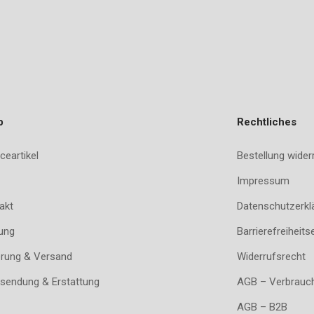
p
Rechtliches
ceartikel
Bestellung wider
Impressum
akt
Datenschutzerkl
ung
Barrierefreiheits
erung & Versand
Widerrufsrecht
sendung & Erstattung
AGB – Verbrauc
AGB – B2B