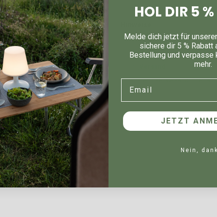
HOL DIR 5 
Hinweise
Melde dich jetzt für unsere
sichere dir 5 % Rabatt 
Bestellung und verpasse 
mehr.
Versand
Kostenloser Versand innerhalb
Email
JETZT ANME
Nein, dan