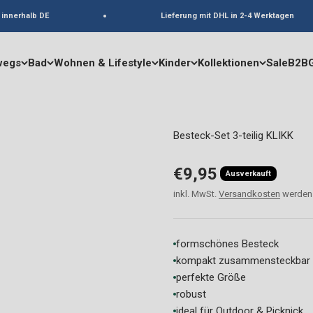
nerhalb DE
Lieferung mit DHL in 2-4 Werktagen
wegs
Bad
Wohnen & Lifestyle
Kinder
Kollektionen
Sale
B2B
Besteck-Set 3-teilig KLIKK
Angebot
€9,95
Ausverkauft
inkl. MwSt.
Versandkosten
werden 
formschönes Besteck
kompakt zusammensteckbar
perfekte Größe
robust
ideal für Outdoor & Picknick