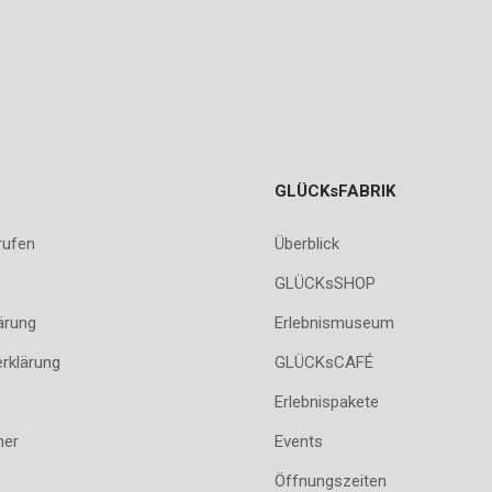
GLÜCKsFABRIK
rufen
Überblick
GLÜCKsSHOP
ärung
Erlebnismuseum
erklärung
GLÜCKsCAFÉ
Erlebnispakete
her
Events
Öffnungszeiten