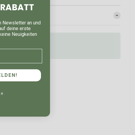
% RABATT
n Newsletter an und
auf deine erste
keine Neuigkeiten
 Deutschland ab 39 Euro
LDEN!
ke.